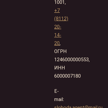
1001,
+7
(8112)
20-
14-
20
,
ОГРН
1246000000553,
ИНН
6000007180
E-
mail:
sloboda.agent@mail.ru