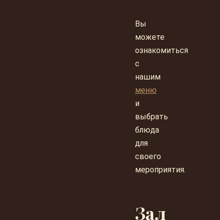
Вы
можете
ознакомиться
с
нашим
меню
и
выбрать
блюда
для
своего
мероприятия.
Зал