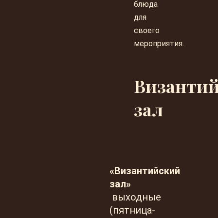
блюда
для
своего
мероприятия.
Византи
зал
«
Византийский
за
л»
выходные
(пятница-