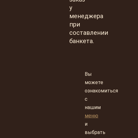
у
менеджера
при
составлении
банкета.
Вы
можете
ознакомиться
с
нашим
меню
и
выбрать