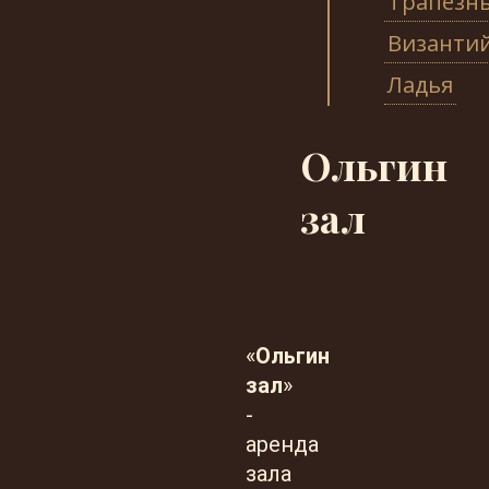
Трапезн
Византи
Ладья
Ольгин
зал
«
Ольгин
зал
»
-
аренда
зала