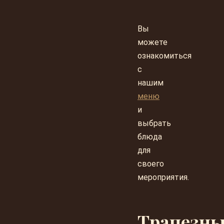
Вы
можете
ознакомиться
с
нашим
меню
и
выбрать
блюда
для
своего
мероприятия.
Трапезн