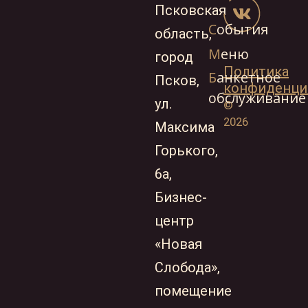
Псковская
События
История
область,
Экскурсия
Меню
город
Политика
по замку
Банкетное
Псков,
конфиденци
обслуживание
Фотогалерея
ул.
©
Клад
2026
Максима
княгини
Горького,
Сувенирная
6а,
лавка
Бизнес-
Контакты
центр
«Новая
Слобода»,
помещение